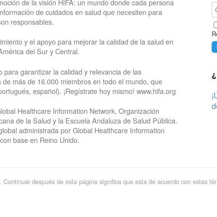
omoción de la visión HIFA: un mundo donde cada persona
 información de cuidados en salud que necesiten para
 son responsables.
R
iento y el apoyo para mejorar la calidad de la salud en
América del Sur y Central.
ara garantizar la calidad y relevancia de las
¿
ca de más de 16.000 miembros en todo el mundo, que
 portugués, español). ¡Regístrate hoy mismo! www.hifa.org
¡
d
lobal Healthcare Information Network, Organización
ana de la Salud y la Escuela Andaluza de Salud Pública.
lobal administrada por Global Healthcare Information
 con base en Reino Unido.
cio. Continuar después de esta página significa que esta de acuerdo con estas té